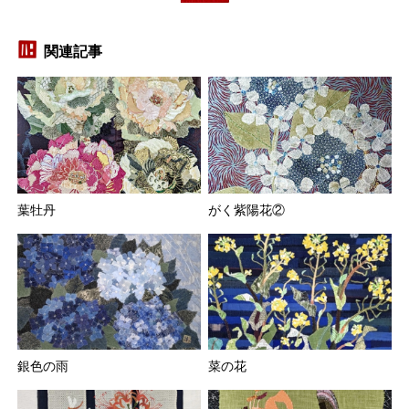
関連記事
葉牡丹
がく紫陽花②
銀色の雨
菜の花