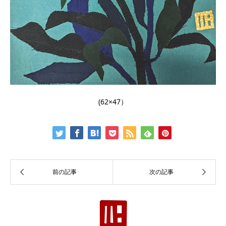
(62×47）