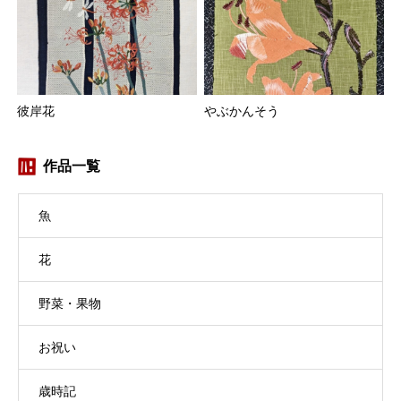
彼岸花
やぶかんそう
作品一覧
魚
花
野菜・果物
お祝い
歳時記