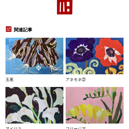
関連記事
玉葱
アネモネ②
アイリス
フリージア