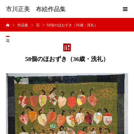
市川正美 布絵作品集
作品集
花
58個のほおずき（36歳・洗礼）
花
58個のほおずき（36歳・洗礼）