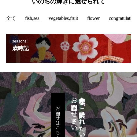
いのちの輝きに魅せられて
全て
fish,sea
vegetables,fruit
flower
congratulation
seasonal
歳時記
お問合わせ下さい
布絵をご購入されたい方は
お問合わせはこちら