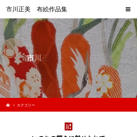
市川正美 布絵作品集
市
川
正
美
カテゴリー