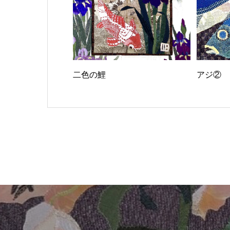
二色の鯉
アジ②