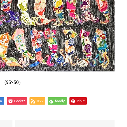
(95×50）
na
Pocket
RSS
feedly
Pin it