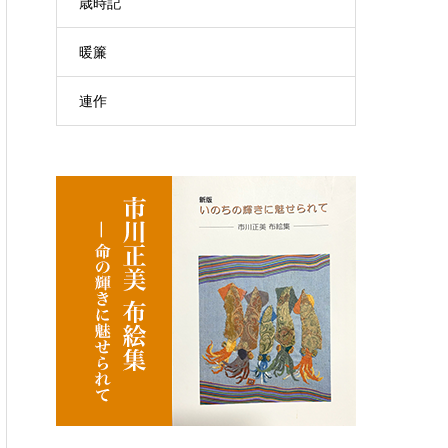
歳時記
暖簾
連作