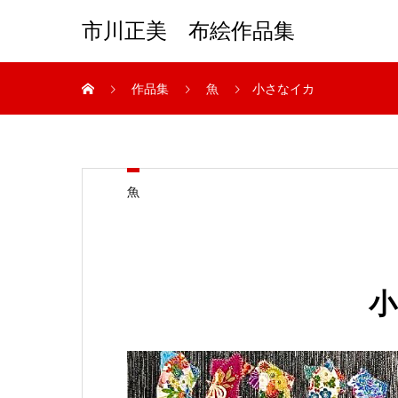
市川正美 布絵作品集
作品集
魚
小さなイカ
魚