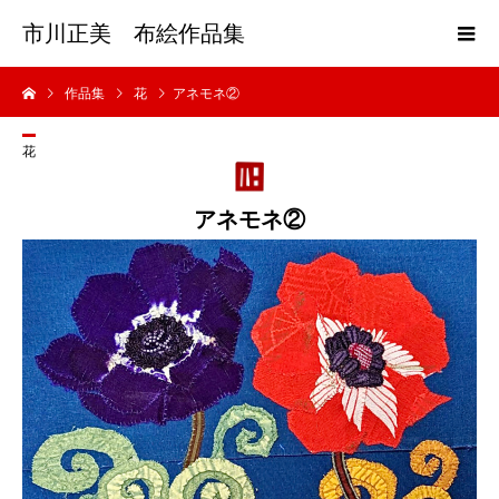
市川正美 布絵作品集
作品集
花
アネモネ②
花
アネモネ②