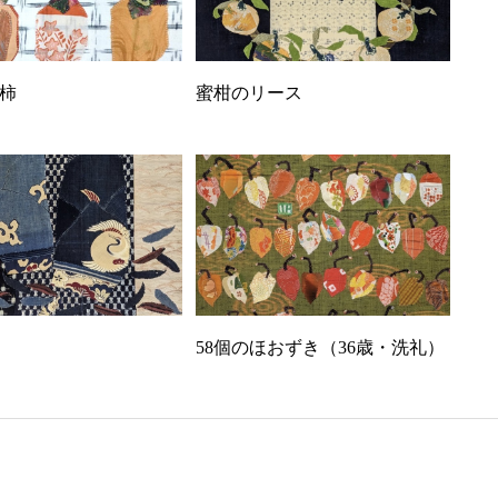
柿
蜜柑のリース
58個のほおずき（36歳・洗礼）