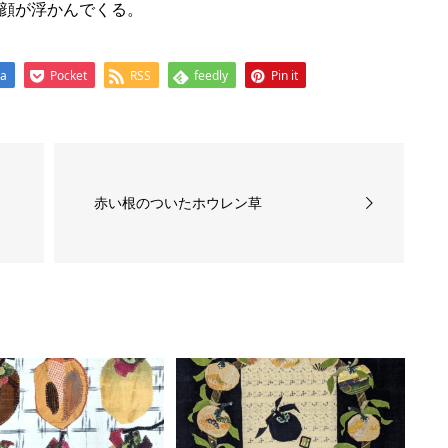
顔が浮かんでくる。
na
Pocket
RSS
feedly
Pin it
赤い根のついたホウレン草