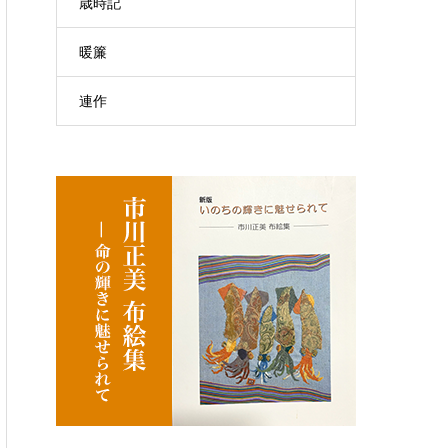
歳時記
暖簾
連作