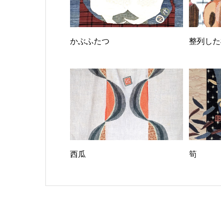
かぶふたつ
整列した
西瓜
筍