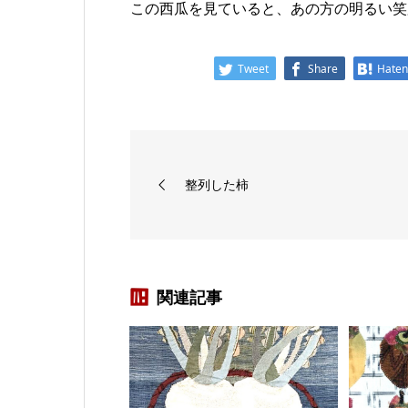
この西瓜を見ていると、あの方の明るい笑
Tweet
Share
Hate
整列した柿
関連記事