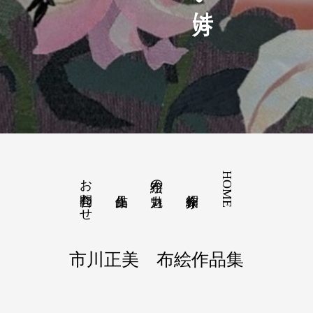
お問合わせ
HOME
布絵の魅力
市川正美 布絵作品集