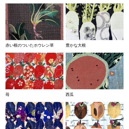
赤い根のついたホウレン草
豊かな大根
苺
西瓜