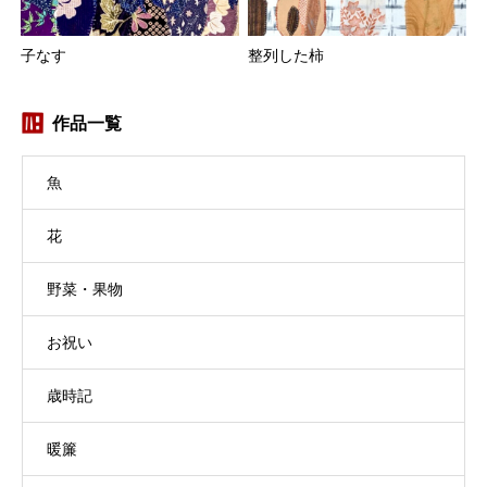
子なす
整列した柿
作品一覧
魚
花
野菜・果物
お祝い
歳時記
暖簾