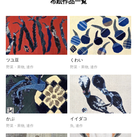
布絵作品一覧
ツユ豆
くわい
野菜・果物
,
連作
野菜・果物
,
連作
かぶ
イイダコ
野菜・果物
,
連作
魚
,
連作