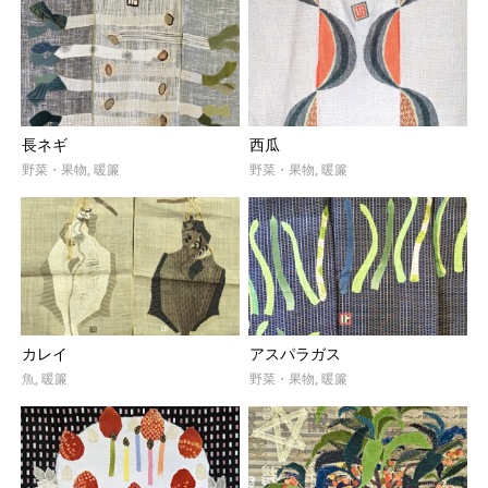
長ネギ
西瓜
野菜・果物
,
暖簾
野菜・果物
,
暖簾
カレイ
アスパラガス
魚
,
暖簾
野菜・果物
,
暖簾