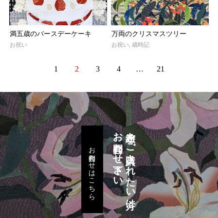
満五歳のバースデーケーキ
万両のクリスマスツリー
お祝い
お祝い
,
歳時記
1
2
3
4
…
21
お問合わせ下さい
布絵をご購入されたい方は
お問合わせはこちら